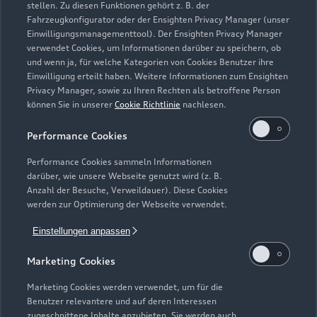
stellen. Zu diesen Funktionen gehört z. B. der
Fahrzeugkonfigurator oder der Ensighten Privacy Manager (unser
Einwilligungsmanagementtool). Der Ensighten Privacy Manager
Zurück nach oben
verwendet Cookies, um Informationen darüber zu speichern, ob
und wenn ja, für welche Kategorien von Cookies Benutzer ihre
Einwilligung erteilt haben. Weitere Informationen zum Ensighten
Modelle
Privacy Manager, sowie zu Ihren Rechten als betroffene Person
können Sie in unserer
Cookie Richtlinie
nachlesen.
Kaufen & leasen
Alle Modelle
Performance Cookies
Modelle vergleichen
Service & Zubehör
Performance Cookies sammeln Informationen
Neuwagensuche
darüber, wie unsere Webseite genutzt wird (z. B.
Elektromodelle
Anzahl der Besuche, Verweildauer). Diese Cookies
Gebrauchtwagensuche
Support
werden zur Optimierung der Webseite verwendet.
Saisonale Angebote
Plug-in-Hybride
Gebrauchtwagen
Einstellungen anpassen
Audi Services
Über Audi
Kundenservice
Finanzierung
Marketing Cookies
Garantie
Händlersuche
Aktionen & Angebote
Unternehmen
Marketing Cookies werden verwendet, um für die
Audi digital services
Benutzer relevantere und auf deren Interessen
Audi Code
Geschäftskunden
Karriere
zugeschnittene Inhalte anzubieten. Sie werden auch