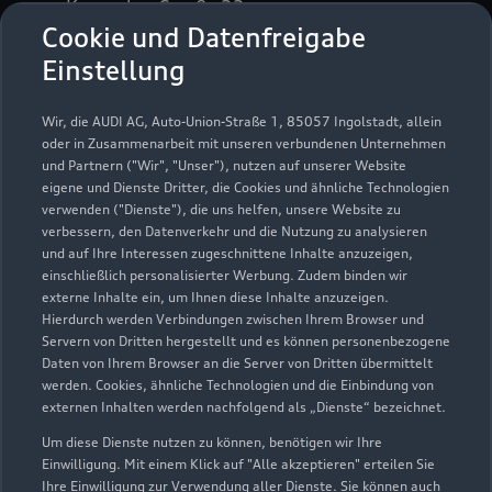
Kronacher Straße 22
Cookie und Datenfreigabe
96332 Pressig
Einstellung
09265 9950
Wir, die AUDI AG, Auto-Union-Straße 1, 85057 Ingolstadt, allein
vetter.pressig@autohaus-vetter.com
oder in Zusammenarbeit mit unseren verbundenen Unternehmen
und Partnern ("Wir", "Unser"), nutzen auf unserer Website
eigene und Dienste Dritter, die Cookies und ähnliche Technologien
Kontaktdaten herunterladen
verwenden ("Dienste"), die uns helfen, unsere Website zu
verbessern, den Datenverkehr und die Nutzung zu analysieren
und auf Ihre Interessen zugeschnittene Inhalte anzuzeigen,
einschließlich personalisierter Werbung. Zudem binden wir
externe Inhalte ein, um Ihnen diese Inhalte anzuzeigen.
Hierdurch werden Verbindungen zwischen Ihrem Browser und
Servern von Dritten hergestellt und es können personenbezogene
Daten von Ihrem Browser an die Server von Dritten übermittelt
werden. Cookies, ähnliche Technologien und die Einbindung von
externen Inhalten werden nachfolgend als „Dienste“ bezeichnet.
Um diese Dienste nutzen zu können, benötigen wir Ihre
Einwilligung. Mit einem Klick auf "Alle akzeptieren" erteilen Sie
Ihre Einwilligung zur Verwendung aller Dienste. Sie können auch